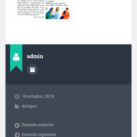
admin
18 octubre, 2018
Antiguo
Entrada anterior
Entrada siguiente